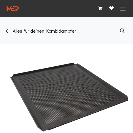
Zum Inhalt springen
Alles für deinen Kombidämpfer