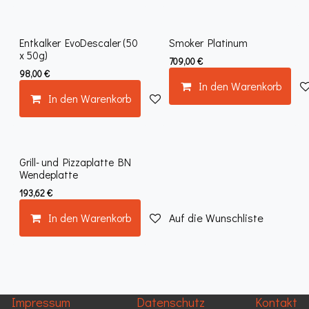
Entkalker EvoDescaler (50
Smoker Platinum
x 50g)
709,00
€
98,00
€
In den Warenkorb
In den Warenkorb
Auf die Wunschliste
Grill- und Pizzaplatte BN
Wendeplatte
193,62
€
In den Warenkorb
Auf die Wunschliste
Impressum
Datenschutz
Kontakt