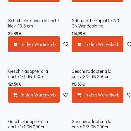
Schnitzelpfanne a la carte
Grill- und Pizzaplatte 2/3
klein 19,6 cm
GN Wendeplatte
29,89
€
114,99
€
In den Warenkorb
Auf die Wunschliste
In den Warenkorb
Geschirradapter á la
Geschirradapter á la
carte 1/1 GN 150er
carte 2/3 GN 260er
121,50
€
110,50
€
In den Warenkorb
Auf die Wunschliste
In den Warenkorb
Geschirradapter á la
Geschirradapter á la
carte 1/1 GN 200er
carte 2/3 GN 200er