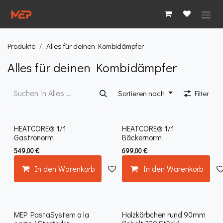
Zum Inhalt springen
Produkte
Alles für deinen Kombidämpfer
Alles für deinen Kombidämpfer
Sortieren nach
Filter
Neu!
Neu!
HEATCORE® 1/1
HEATCORE® 1/1
Gastronorm
Bäckernorm
549,00
€
699,00
€
In den Warenkorb
Auf die Wunschliste
In den Warenkorb
MEP PastaSystem a la
Holzkörbchen rund 90mm