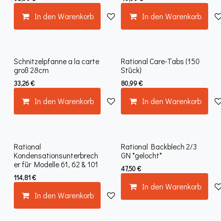
In den Warenkorb
Auf die Wunschliste
In den Warenkorb
Schnitzelpfanne a la carte
Rational Care-Tabs (150
groß 28cm
Stück)
33,26
€
80,99
€
In den Warenkorb
Auf die Wunschliste
In den Warenkorb
Rational
Rational Backblech 2/3
Kondensationsunterbrech
GN *gelocht*
er für Modelle 61, 62 & 101
47,50
€
114,81
€
In den Warenkorb
In den Warenkorb
Auf die Wunschliste