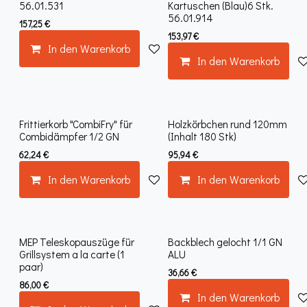
56.01.531
Kartuschen (Blau)6 Stk.
56.01.914
157,25
€
153,97
€
In den Warenkorb
Auf die Wunschliste
In den Warenkorb
Frittierkorb "CombiFry" für
Holzkörbchen rund 120mm
Combidämpfer 1/2 GN
(Inhalt 180 Stk)
62,24
€
95,94
€
In den Warenkorb
Auf die Wunschliste
In den Warenkorb
MEP Teleskopauszüge für
Backblech gelocht 1/1 GN
Grillsystem a la carte (1
ALU
paar)
36,66
€
86,00
€
In den Warenkorb