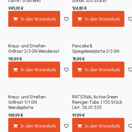
carte / Starterkit
(Inhalt 320 Stück)
995,00
€
124,80
€
In den Warenkorb
Auf die Wunschliste
In den Warenkorb
Kreuz- und Streifen-
Pancake &
Grillrost 2/3 GN Wenderost
Spiegeleierplatte 2/3 GN
110,99
€
76,99
€
In den Warenkorb
Auf die Wunschliste
In den Warenkorb
Kreuz- und Streifen-
RATIONAL Active Green
Grillrost 1/1 GN
Reiniger-Tabs | 150 Stück
Wendeplatte
| Art. 56.01.535
148,99
€
91,99
€
In den Warenkorb
Auf die Wunschliste
In den Warenkorb