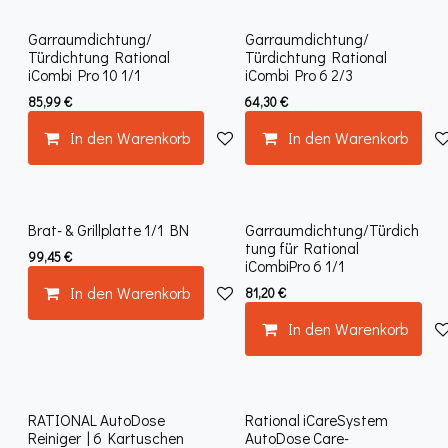
Garraumdichtung/
Garraumdichtung/
Türdichtung Rational
Türdichtung Rational
iCombi Pro 10 1/1
iCombi Pro 6 2/3
85,99
€
64,30
€
In den Warenkorb
Auf die Wunschliste
In den Warenkorb
Brat- & Grillplatte 1/1 BN
Garraumdichtung/Türdich
tung für Rational
99,45
€
iCombiPro 6 1/1
In den Warenkorb
Auf die Wunschliste
81,20
€
In den Warenkorb
RATIONAL AutoDose
Rational iCareSystem
Reiniger | 6 Kartuschen
AutoDose Care-