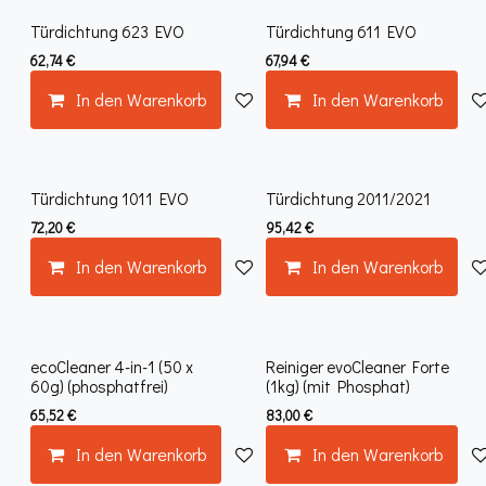
Türdichtung 623 EVO
Türdichtung 611 EVO
62,74
€
67,94
€
In den Warenkorb
Auf die Wunschliste
In den Warenkorb
Türdichtung 1011 EVO
Türdichtung 2011/2021
72,20
€
95,42
€
In den Warenkorb
Auf die Wunschliste
In den Warenkorb
ecoCleaner 4-in-1 (50 x
Reiniger evoCleaner Forte
60g) (phosphatfrei)
(1kg) (mit Phosphat)
65,52
€
83,00
€
In den Warenkorb
Auf die Wunschliste
In den Warenkorb