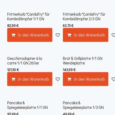
Frittierkorb "CombiFry" für
Frittierkorb "CombiFry" für
Kombidämpfer 1/1 GN
Kombidämpfer 2/3 GN
82,99
€
63,73
€
In den Warenkorb
Auf die Wunschliste
In den Warenkorb
Geschirradapter á la
Brat & Grillplatte 1/1 GN
carte 1/1 GN 260er
Wendeplatte
121,50
€
143,99
€
In den Warenkorb
Auf die Wunschliste
In den Warenkorb
Pancake &
Pancake &
Spiegeleierplatte 1/1 GN
Spiegeleierplatte 1/3 GN
95,99
€
49,99
€