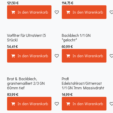
121,50
€
114,75
€
In den Warenkorb
Auf die Wunschliste
In den Warenkorb
Vorfilter für UltraVent (5
Backblech 1/1 GN
Stück)
*gelocht*
54,41
€
60,99
€
In den Warenkorb
Auf die Wunschliste
In den Warenkorb
Brat & Backblech,
Profi
granitemailliert 2/3 GN
Edelstahlrost/Gitterrost
60mm tief
1/1 GN 7mm Massivdraht
83,99
€
14,99
€
In den Warenkorb
Auf die Wunschliste
In den Warenkorb