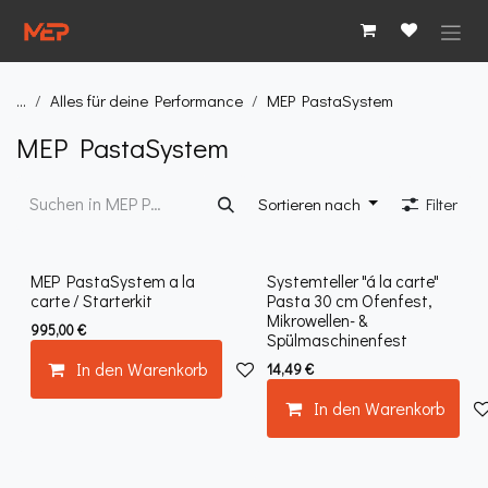
Zum Inhalt springen
...
Alles für deine Performance
MEP PastaSystem
MEP PastaSystem
Sortieren nach
Filter
MEP PastaSystem a la
Systemteller "á la carte"
carte / Starterkit
Pasta 30 cm Ofenfest,
Mikrowellen- &
995,00
€
Spülmaschinenfest
In den Warenkorb
Auf die Wunschliste
14,49
€
In den Warenkorb