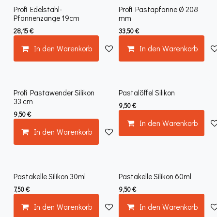
Profi Edelstahl-
Profi Pastapfanne Ø 208
Pfannenzange 19cm
mm
28,15
€
33,50
€
In den Warenkorb
Auf die Wunschliste
In den Warenkorb
Profi Pastawender Silikon
Pastalöffel Silikon
33 cm
9,50
€
9,50
€
In den Warenkorb
In den Warenkorb
Auf die Wunschliste
Pastakelle Silikon 30ml
Pastakelle Silikon 60ml
7,50
€
9,50
€
In den Warenkorb
Auf die Wunschliste
In den Warenkorb