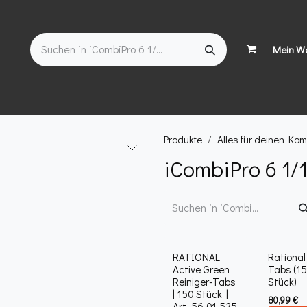
Mein W
Shop
Kategorieübersicht
Login
Die Prozessküche
Produkte
Alles für deinen Ko
iCombiPro 6 1/1
RATIONAL
Rational
Active Green
Tabs (1
Reiniger-Tabs
Stück)
| 150 Stück |
80,99
€
Art. 56.01.535