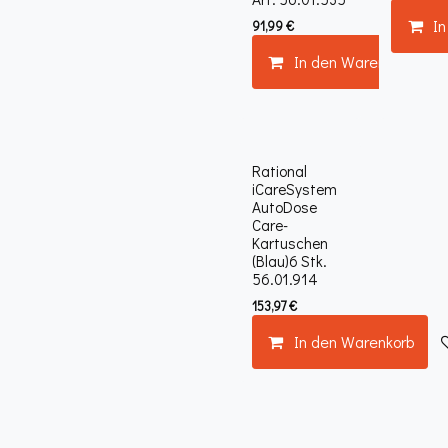
I
91,99
€
In den Warenkorb
Rational
iCareSystem
AutoDose
Care-
Kartuschen
(Blau)6 Stk.
56.01.914
153,97
€
In den Warenkorb