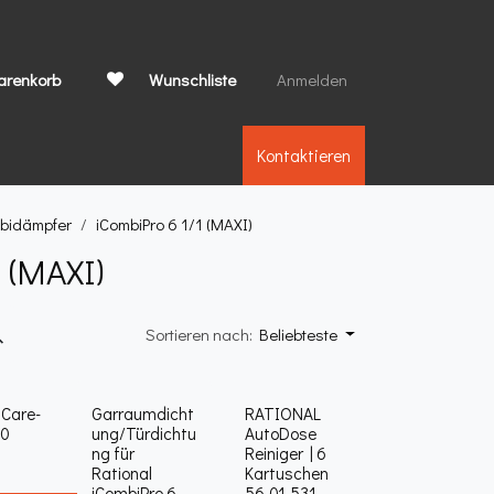
arenkorb
Wunschliste
Anmelden
Kontaktieren
mbidämpfer
iCombiPro 6 1/1 (MAXI)
 (MAXI)
Sortieren nach:
Beliebteste
 Care-
Garraumdicht
RATIONAL
50
ung/Türdichtu
AutoDose
ng für
Reiniger | 6
Rational
Kartuschen
iCombiPro 6
56.01.531