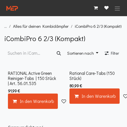
Zum Inhalt springen
...
Alles für deinen Kombidämpfer
iCombiPro 6 2/3 (Kompakt)
iCombiPro 6 2/3 (Kompakt)
Sortieren nach
Filter
RATIONAL Active Green
Rational Care-Tabs (150
Reiniger-Tabs | 150 Stück
Stück)
| Art. 56.01.535
80,99
€
91,99
€
In den Warenkorb
In den Warenkorb
Auf die Wunschliste