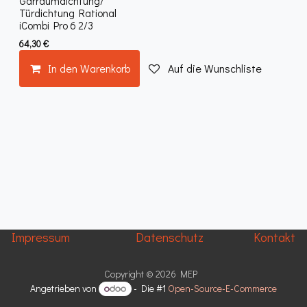
Garraumdichtung/
Türdichtung Rational
iCombi Pro 6 2/3
64,30
€
In den Warenkorb
Auf die Wunschliste
Impressum
Datenschutz
Kontakt
Copyright © 2026 MEP
Angetrieben von
- Die #1
Open-Source-E-Commerce